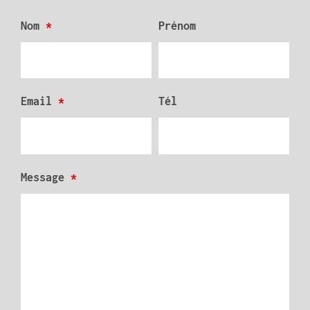
Nom
*
Prénom
Email
*
Tél
Message
*